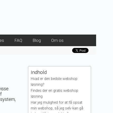
es
FAQ
Blog
Om os
Indhold
Hvad er den bedste webshop
løsning?
Disse
Findes der en gratis webshop
f
løsning
 system,
Har jeg mulighed for at få opsat
min webshop, så jeg selv kan gå