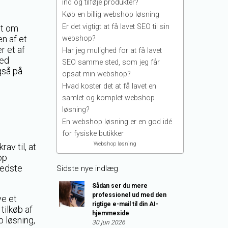
ind og tilføje produkter?
Køb en billig webshop løsning
Er det vigtigt at få lavet SEO til sin
et om
n af et
webshop?
r et af
Har jeg mulighed for at få lavet
ted
SEO samme sted, som jeg får
gså på
opsat min webshop?
Hvad koster det at få lavet en
samlet og komplet webshop
løsning?
En webshop løsning er en god idé
for fysiske butikker
Webshop løsning
av til, at
op
bedste
Sidste nye indlæg
Sådan ser du mere
professionel ud med den
ve et
rigtige e-mail til din AI-
tilkøb af
hjemmeside
p løsning,
30 jun 2026