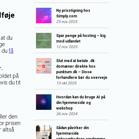
Ny prisstigning hos
lføje
Simply.com
25 nov 2025
Spar penge på hosting – kig
 at du
mod udlandet
gge
12 nov 2025
n du
få
Slut med at betale .dk
domæner direkte hos
”-
punktum.dk – Disse
oldet på
forhandlere bør du overveje
is du tit
13 okt 2025
Hvordan kan du bruge AI på
din hjemmeside og
webshop
26 nov 2024
ller den
or prisen
Sådan påvirker din
 altså
hjemmeside