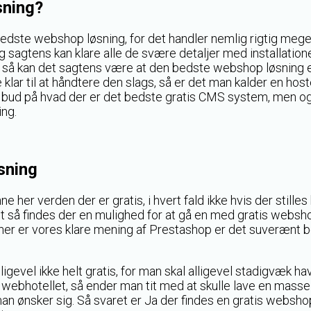
sning?
bedste webshop løsning, for det handler nemlig rigtig meg
 sagtens kan klare alle de svære detaljer med installatione
så kan det sagtens være at den bedste webshop løsning e
lar til at håndtere den slags, så er det man kalder en hos
e bud på hvad der er det bedste gratis CMS system, men o
ng.
sning
er verden der er gratis, i hvert fald ikke hvis der stilles kr
gt så findes der en mulighed for at gå en med gratis websh
her er vores klare mening af Prestashop er det suverænt 
ligevel ikke helt gratis, for man skal alligevel stadigvæk ha
 webhotellet, så ender man tit med at skulle lave en masse 
an ønsker sig. Så svaret er Ja der findes en gratis websho