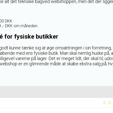
ke alt det tekniske bagved webshoppen, men det der ligger
000 DKK
89 ,- DKK om måneden
é for fysiske butikker
 godt kunne tænke sig at øge omsætningen i sin forretning,
bende med ens fysiske butik. Man skal nemlig huske på, a
lligevel varerne på lager. Det er meget lidt, der skal til, ud
n webshop er en glimrende måde at skabe ekstra salg på, h