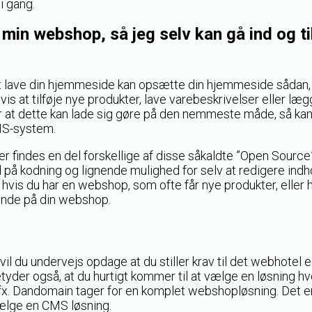
i gang.
 min webshop, så jeg selv kan gå ind og ti
 at lave din hjemmeside kan opsætte din hjemmeside sådan,
s at tilføje nye produkter, lave varebeskrivelser eller læ
r at dette kan lade sig gøre på den nemmeste måde, så ka
MS-system.
findes en del forskellige af disse såkaldte ”Open Source
d på kodning og lignende mulighed for selv at redigere indh
vis du har en webshop, som ofte får nye produkter, eller hv
gnende på din webshop.
l du undervejs opdage at du stiller krav til det webhotel e
yder også, at du hurtigt kommer til at vælge en løsning hv
x. Dandomain tager for en komplet webshopløsning. Det er
vælge en CMS løsning.