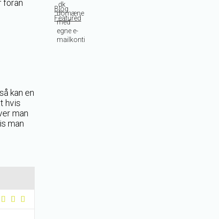
 foran
Blog
Featured
 så kan en
t hvis
over man
vis man