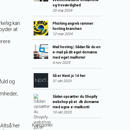
virksomhedens omdømme
og troværdighed
20 maj 2024
rkelig kan
Phishing angreb rammer
byder at
hosting branchen
12 mar 2024
erere
Mail hosting | Sådan får du en
e-mail på dit eget domæne
med eget mailhotel
4 nov 2023
Så er Next.js 14 her
fuld og
31 okt 2023
omheder,
Sådan opsætter du Shopify
webshop på et .dk domæne
med egne e-mailkonti
10 okt 2023
 Altså her
Kategorier